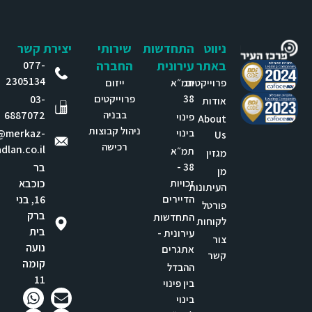
ניווט
התחדשות
שירותי
יצירת קשר
באתר
עירונית
החברה
077-
2305134
פרוייקטים
תמ״א
ייזום
38
פרוייקטים
03-
אודות
בבניה
6887072
פינוי
About
ניהול קבוצות
בינוי
e@merkaz-
Us
רכישה
dlan.co.il
תמ״א
מגזין
38 -
בר
מן
זכויות
כוכבא
העיתונות
הדיירים
16, בני
פורטל
ברק
התחדשות
לקוחות
בית
עירונית -
צור
נועה
אתגרים
קשר
קומה
ההבדל
11
בין פינוי
בינוי