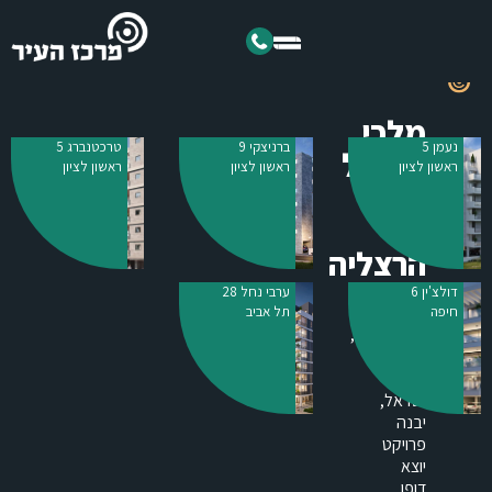
מלכי
נעמן 5
ברניצקי 9
טרכטנברג 5
ישראל
ראשון לציון
ראשון לציון
ראשון לציון
13-
15
הרצליה
במרכז
דולצ'ין 6
ערבי נחל 28
הרצליה
חיפה
תל אביב
המתחדשת,
ברחוב
מלכי
ישראל,
יבנה
פרויקט
יוצא
דופן.