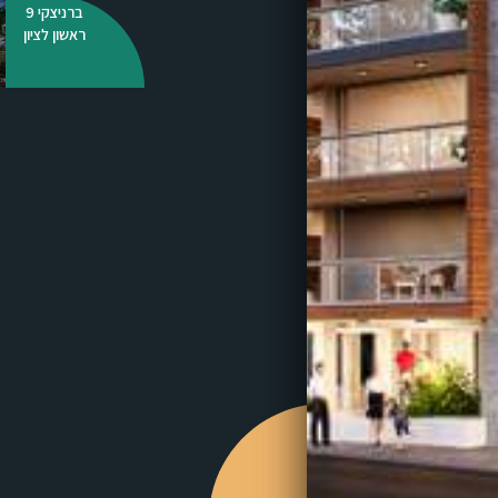
ברניצקי 9
ראשון לציון