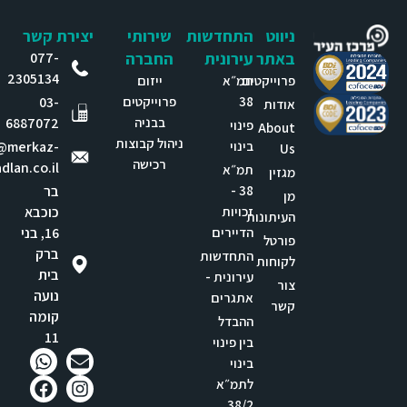
ניווט
התחדשות
שירותי
יצירת קשר
באתר
עירונית
החברה
077-
2305134
פרוייקטים
תמ״א
ייזום
38
פרוייקטים
03-
אודות
בבניה
6887072
פינוי
About
ניהול קבוצות
בינוי
e@merkaz-
Us
רכישה
dlan.co.il
תמ״א
מגזין
38 -
בר
מן
זכויות
כוכבא
העיתונות
הדיירים
16, בני
פורטל
ברק
התחדשות
לקוחות
בית
עירונית -
צור
נועה
אתגרים
קשר
קומה
ההבדל
11
בין פינוי
בינוי
לתמ״א
38/2