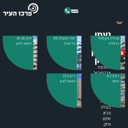
נעמן
קהילת ציון 6-8
יסוד המעלה 40
ויניק 14-16
5
הרצליה
תל אביב
ראשון לציון
ראשון
לציון
בשכונת
אברמוביץ'
דולצ'ין 6
דרובין 15
שבמערב
חיפה
ראשון לציון
ראשון
לציון
–
שכונה
בעלת
צביון
שקט
וירוק