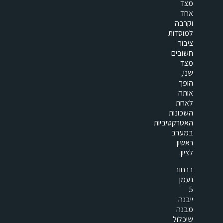
מצד
אחד
וקרבה
למוסדות
ציבור
חשובים
מצד
שני,
הופך
אותה
לאחת
השכונות
האטרקטיביות
במערב
ראשון
לציון.
ברחוב
נעמן
5
ייבנה
מבנה
שיכלול