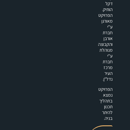
דקל
הותיק.
הפרויקט
מאורגן
ע"י
חברת
אורבן
והקבוצה
מנוהלת
ע"י
חברת
מרכז
העיר
נדל"ן.
הפרויקט
נמצא
בתהליך
תכנון
להיתר
בניה.