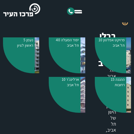
בבלי
פרויקט אפלטון 10
יסוד המעלה 40
נעמן 5
27
תל אביב
תל אביב
ראשון לציון
תל
אביב
"תל
אביב
ההגנה 15
ארלינג'ר 10
יא
רחובות
תל אביב
חביבי
תל
אביב…."
בצפון
הישן
של
תל
אביב,