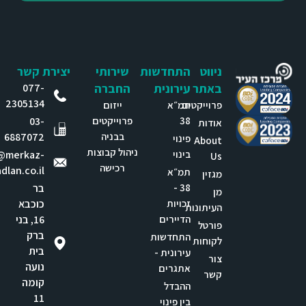
ניווט
התחדשות
שירותי
יצירת קשר
באתר
עירונית
החברה
077-
2305134
פרוייקטים
תמ״א
ייזום
38
פרוייקטים
03-
אודות
בבניה
6887072
פינוי
About
ניהול קבוצות
בינוי
e@merkaz-
Us
רכישה
dlan.co.il
תמ״א
מגזין
38 -
בר
מן
זכויות
כוכבא
העיתונות
הדיירים
16, בני
פורטל
ברק
התחדשות
לקוחות
בית
עירונית -
צור
נועה
אתגרים
קשר
קומה
ההבדל
11
בין פינוי