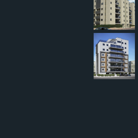
ההגנה 15
יסוד המעלה 40
רחובות
תל אביב
רש"י 32
ראשון לציון