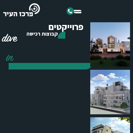
פרוייקטים
קבוצות רכישה
dive
מרמורק
בבלי 27
רחובות
תל אביב
in
מגרש 84
מגרש 1008
הוד השרון
הוד השרון