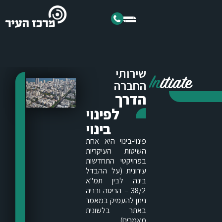
שירותי
In
itiate
החברה
הדרך
לפינוי
בינוי
פינוי-בינוי היא אחת
השיטות העיקריות
בפרויקטי התחדשות
עירונית (על ההבדל
בינה לבין תמ"א
38/2 – הריסה ובניה
ניתן להעמיק במאמר
באתר בלשונית
מאמרים).