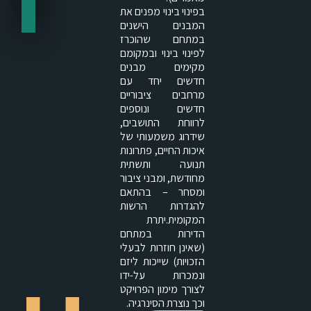
בפינוי בינוי מפנים את
המבנים הישנים
במתחם שהוכרז
לפינוי בינוי ובמקומם
מקימים מבנים
חדשים יחד עם
מרחבים ציבוריים
חדשים ונוספים
לרווחת התושבים,
שידרוג משמעותי של
איכות החיים, פתרונות
תנועה ותשתית
מחודשת, ומבני ציבור
ומסחר – בהתאם
להגדרות הרשות
המקומית.יתרת
הדירות במתחם
(שאינן חוזרות לבעלי
הזכויות) שייכות ליזם
ונמכרות על-ידו
לצורך מימון הפרויקט
וכך נוצרת הסינרגיה.