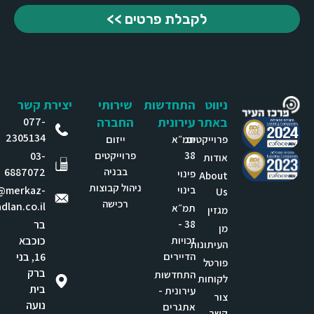
לקבלת פרטים >>
ניווט
התחדשות
שירותי
יצירת קשר
באתר
עירונית
החברה
077-
2305134
פרוייקטים
תמ״א
ייזום
38
פרוייקטים
03-
אודות
בבניה
6887072
פינוי
About
ניהול קבוצות
בינוי
e@merkaz-
Us
רכישה
dlan.co.il
תמ״א
מגזין
38 -
בר
מן
זכויות
כוכבא
העיתונות
הדיירים
16, בני
פורטל
ברק
התחדשות
לקוחות
בית
עירונית -
צור
נועה
אתגרים
קשר