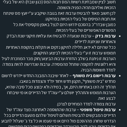
חשוב לציין שמבחינת רשויות המס חבות המס (כגון שבח) היא של בעלי
הזכויות ואליהם תהיה הפניה והשומה.
לכן חשוב מאוד להבטיח ערבות זאת בגובה שיקבע ע"י יועץ מס שינתח
את חבות המיסים של בעלי הזכויות בפרויקט.
כמובן שבדר"כ בהסכם ידרוש היזם לנצל באופן מקסימלי את כל
הפטורים האפשריים של בעלי הזכויות.
ערבות בדק
– ערבות שנועדה להבטיח את עלויות תיקוני שנת הבדק
והאחריות שניתנת לדיירים.
ככל שהיזם לא ידאג חלילה לתיקון נזקים או תקלות בתקופת האחריות
תמומש ערבות זו ע"י בעלי הזכויות לביצוע התיקונים.
הערבות זו ניתנת בשלב החזרת ערבות הביצוע/חוק מכר המוזכרת לעיל
והיא רלוונטית לתקופה שתחל מהמסירה. ערבות שנדרשת להיות צמודה
למדד תשומות הבניה.
ערבות רישום בית משותף
– לאחר שיבנה המבנה החדש יידרש לרשום
מחדש "בית משותף", תקנון חדש ויחוד יח"ד והצמדות בטאבו.
תהליך זה הינו באחריות היזם, אך, במידה ולא יבוצע מכל סיבה שהיא,
הערבות תמומש והתהליך יושלם ע"י עוה"ד של הדיירים או מי שיבחרו
לבצע זאת.
ערבות צמודה למדד המחירים לצרכן.
ערבות טיפול משפטי
– ערבות שהתווספה לאחרונה מצד עוה"ד של
הדיירים המבקשים להבטיח תשלום לטיפול שלהם מטעם הדיירים בכל
הנדרש שחורג מההסכם מול היזם או מי טעמו או כל צד ג' שעלול לתבוע
את הדיירים. נובע לרוב מהעובדה שהדיירים כפרטיים רבים מתקשים