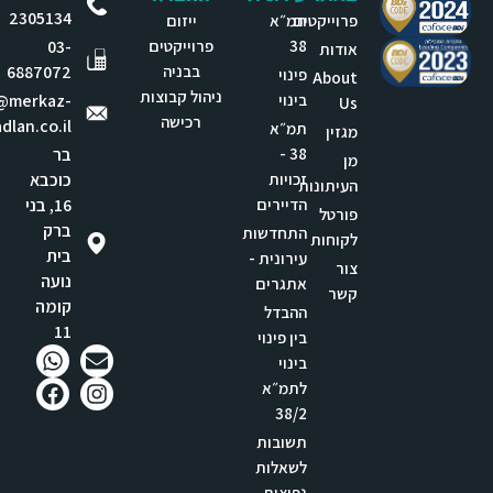
2305134
פרוייקטים
תמ״א
ייזום
38
פרוייקטים
03-
אודות
בבניה
6887072
פינוי
About
ניהול קבוצות
בינוי
e@merkaz-
Us
רכישה
dlan.co.il
תמ״א
מגזין
38 -
בר
מן
זכויות
כוכבא
העיתונות
הדיירים
16, בני
פורטל
ברק
התחדשות
לקוחות
בית
עירונית -
צור
נועה
אתגרים
קשר
קומה
ההבדל
11
בין פינוי
בינוי
לתמ״א
38/2
תשובות
לשאלות
נפוצות