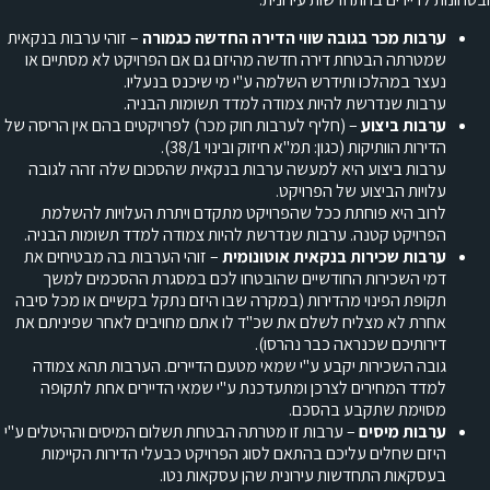
ערבות מכר בגובה שווי הדירה החדשה כגמורה
– זוהי ערבות בנקאית
שמטרתה הבטחת דירה חדשה מהיזם גם אם הפרויקט לא מסתיים או
נעצר במהלכו ותידרש השלמה ע"י מי שיכנס בנעליו.
ערבות שנדרשת להיות צמודה למדד תשומות הבניה.
ערבות ביצוע
– (חליף לערבות חוק מכר) לפרויקטים בהם אין הריסה של
הדירות הוותיקות (כגון: תמ"א חיזוק ובינוי 38/1).
ערבות ביצוע היא למעשה ערבות בנקאית שהסכום שלה זהה לגובה
עלויות הביצוע של הפרויקט.
לרוב היא פוחתת ככל שהפרויקט מתקדם ויתרת העלויות להשלמת
הפרויקט קטנה. ערבות שנדרשת להיות צמודה למדד תשומות הבניה.
ערבות שכירות בנקאית אוטונומית
– זוהי הערבות בה מבטיחים את
דמי השכירות החודשיים שהובטחו לכם במסגרת ההסכמים למשך
תקופת הפינוי מהדירות (במקרה שבו היזם נתקל בקשיים או מכל סיבה
אחרת לא מצליח לשלם את שכ"ד לו אתם מחויבים לאחר שפיניתם את
דירותיכם שכנראה כבר נהרסו).
גובה השכירות יקבע ע"י שמאי מטעם הדיירים. הערבות תהא צמודה
למדד המחירים לצרכן ומתעדכנת ע"י שמאי הדיירים אחת לתקופה
מסוימת שתקבע בהסכם.
ערבות מיסים
– ערבות זו מטרתה הבטחת תשלום המיסים וההיטלים ע"י
היזם שחלים עליכם בהתאם לסוג הפרויקט כבעלי הדירות הקיימות
בעסקאות התחדשות עירונית שהן עסקאות נטו.