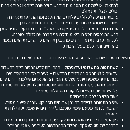
להתארגן או לשלם את הסכומים הנדרשים ולכאורה היזם או גופים אחרים
יכולים לנצל זאת מולם.
ערבות זו צריכה לכלול גם עלויות ביטול הסכם ומחיקת הערות אזהרה
שיתכן ונרשמו ע"י היזם. ערבות צמודה למדד המחירים לצרכן.
ערבות חברת אם
– לרוב הפרויקט מבוצע ע"י חברת פרויקט ייעודית שאין
ברשותה נכסים נוספים והיא מוחזקת ע"י חברת אם גדולה ומוכרת.
לכן, זוהי ערבות אותה דורשים מהקבלן או היזם כדי שחברת האם תעמוד
בהתחייבויותיה כלפי בעלי הזכויות.
נושאים נוספים שנהוג להתייחס אליהם ושאינם בהכרח מתבטאים בערבויות
:
השתתפות בתשלומי ועד/ניהול
– התחייבות להשתתפות היזם בתשלום
ועד/ניהול לאחר מסירת הדירות החדשות – לעיתים מדובר בתשלומים
גבוהים יותר משמעותית מתשלומי הועד והניהול אותם שילמו הדיירים טרם
הפרויקט וזאת עקב התחדשות והתווספות מערכות לבניין. לעיתים מסוכם
על השתתפות בתשלום לתקופת הסתגלות מסוימת.
מאוד תלוי בכלכליות הפרויקט.
שיפור התמורות לדיירים בהינתן שרווחיות הפרויקט עוברת שיעור מסוים.
חשיבות לניתוח מטעם שמאי מוסכם ע"י הדיירים או שמאי ייעודי לנושא
מטעמם.
ציון התמורות לדיירים או עקרונות לקביעת התמורות באופן ברור בהסכם.
הבהרה של סוג העסקה ומסלול ההתחדשות העירונית שאליו מתייחס