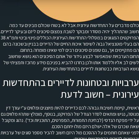
כולם מדברים על התחדשות עירונית אבל לא בטוח שכולם מבינים עד כמה
חשוב שהתהליך יהיה מסודר ומבוקר לטובת צמצום סיכונים ליזם ובעיקר לדיירים.
הפרויקטים המגוונים במסלולי התחדשות העירונית הכוללים פינוי ובינוי ותמ"א 38
הם בעלי פוטנציאל גבוה לשיפור איכות החיים של הדיירים בבניין ובשכונה בהם
הם מתקיימים אך, גם טומנים סיכונים רבים למי שאינו מומחה בתחום.
תחום הערבויות שמאפשר לבצע גידור של אותם הסיכונים הוא נושא שחשוב
לשים לב אליו וללמוד אותו ולכן בחרנו להביא בפניכם מידע מרוכז ותמציתי של
נושא הערבויות כבטחונות לדיירים בהתחדשות העירונית.
ערבויות ובטחונות לדיירים בהתחדשות
עירונית – חשוב לדעת
ראשית, קיימת חשיבות גבוהה לכם כדיירים להיות מיוצגים ומלווים ע"י עורך דין
מנוסה, נגיש ומתאים לסדר הגודל של הפרויקט, בנוסף, מומלץ שתהיו מלווים גם
על ידי מפקח הנדסי (לבחינת התמורות, המפרטים, התוכניות וכד'). נהוג ומקובל
שאת שכרם של אלה ישלם היזם מולו יחתם הסכם.
לפני שאתם חותמים על ההסכם מול היזם חשוב להכיר מספר סוגים של ערבויות
ובטחונות לדיירים בהתחדשות עירונית: