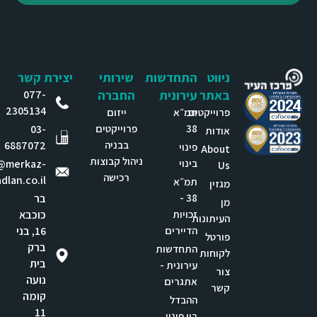
ניווט
התחדשות
שירותי
יצירת קשר
באתר
עירונית
החברה
077-
2305134
פרוייקטים
תמ״א
ייזום
38
פרוייקטים
03-
אודות
בבניה
6887072
פינוי
About
ניהול קבוצות
בינוי
e@merkaz-
Us
רכישה
dlan.co.il
תמ״א
מגזין
38 -
בר
מן
זכויות
כוכבא
העיתונות
הדיירים
16, בני
פורטל
ברק
התחדשות
לקוחות
בית
עירונית -
צור
נועה
אתגרים
קשר
קומה
ההבדל
11
בין פינוי