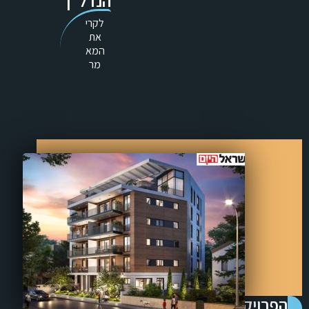
הנדל"ן
לקרי
את
המא
מר
הפרויקט שעתיד להניע את ההתחדשות