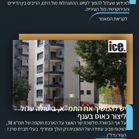
לא ידוע שעלול להפוך לסיוט. ההתנהלות מול היזם, הריבים בין הדיירים
והבירוקרטיה מול העירייה.
לקריאת המאמר
יש להמשיך את התמ"א, ביטולה עלול
ליצור כאוס בענף
על אף הבשורה מלשכת שר האוצר על הארכת תוקפה של תמ"א 38,
הוויכוח סביב עתידה של התוכנית רק הולך ומחריף. בעלי חברת מרכז
העיר נדל"ן…