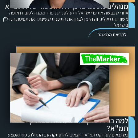
מנהלים מסכמים: כך היה העשור של התמ"א
אחרי שכבשה את ערי ישראל ורגע לפני שניפרד ממנה לטובת חלופה
משודרגת (אולי), זה הזמן לבחון את התוכנית ששינתה את תפיסת הנדל"ן
בישראל
לקריאת המאמר
למה בכלל צריך עו"ד מלווה בפרויקט
תמ"א?
כשיוצאים לפרויקט תמ"א – יוצאים להרפתקה עם התחלה, סוף ואמצע