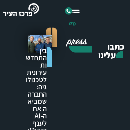
In
press
כתבו
בין
עלינו
התחדש
ות
עירונית
לטכנולו
גיה:
החברה
שמביא
ה את
ה-AI
לענף