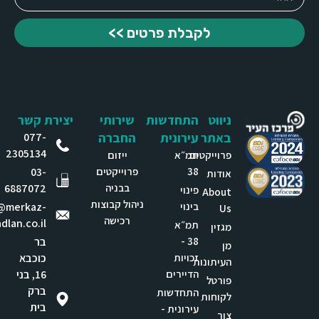
לקבלת פרטים >>
ניווט
התחדשות
שירותי
יצירת קשר
באתר
עירונית
החברה
077-
2305134
פרוייקטים
תמ״א
ייזום
38
פרוייקטים
03-
אודות
בבניה
6887072
פינוי
About
ניהול קבוצות
בינוי
e@merkaz-
Us
רכישה
dlan.co.il
תמ״א
מגזין
38 -
בר
מן
זכויות
כוכבא
העיתונות
הדיירים
16, בני
פורטל
ברק
התחדשות
לקוחות
בית
עירונית -
צור