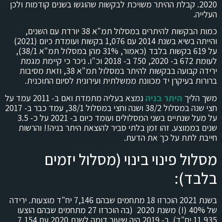
2020. קבלת ההיתר משויכת לבקשות שהוגשו בשנים קודמות ולכן
העלייה.
כמות הבקשות להיתרים במסלול תמ"א 38 יורדת עם השנים,
והייתה בשיא בשנת 2014 עם 1,076 בקשות ועומדת כיום (2021)
על 619 בקשות בלבד (כאמור, 31% מהן במסלול תמ"א 38/1),
לעומת 672 ב- 2020, 750 ב- 2018 וכ"ו. ניכר כי קיימת מגמת
ירידה קבועה בבקשות להיתר במסלול תמ"א 38, וזאת מסיבות
ברורות בעיקרן יד מכוונת ממשלתית ועירונית לסיום התוכנית.
משך הליך
היתר בניה
נמצא בעליה מתמדת ואם ב- 2011 עמד על
חצי שנה במסלול 38/2 ושנה וחצי במסלול 38/1, עמד כבר ב- 2017
על מעל שנתיים בשני המסלולים ועומד כיום ב- 2021 על כ- 3.5
שנים בממוצע. זהו זמן בלתי סביר להוצאת היתר בניה!! והרשות
חייבת לתת על כך את הדעת.
מסלול פינוי בינוי (מסלול יזמים
בלבד):
בשנת 2021 הוכרזו 18 מתחמים שבהם 7,146 יח"ד מוצעות. ירידה
של 40% (!) משנת 2020 (בה הוכרזו 27 מתחמים שבהם הוצעו
11,935 יח"ד). ב- 2019 היה שיעור דומה לשנת 2020 עם 7,154