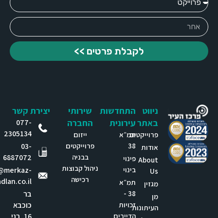
לקבלת פרטים >>
ניווט
התחדשות
שירותי
יצירת קשר
באתר
עירונית
החברה
077-
2305134
פרוייקטים
תמ״א
ייזום
38
פרוייקטים
03-
אודות
בבניה
6887072
פינוי
About
ניהול קבוצות
בינוי
e@merkaz-
Us
רכישה
dlan.co.il
תמ״א
מגזין
38 -
בר
מן
זכויות
כוכבא
העיתונות
הדיירים
16, בני