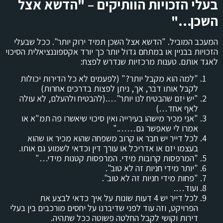
בעלי הזכויות הוותיקים – "הדשא אצל
השכן
…"
המעכב המוביל. "הדשא אצל השכן תמיד ירוק יותר". ככל שבעלי
הזכויות בבניין או במתחם גדול יותר כך יורד אקספוננציאלית הסיכוי
לאגד אותם. טענות מרכזיות שנדרש לפצח:
"למה הוא מקבל יותר?" (לפעמים לא כל הדירות יכולות
לקבל אותו דבר, אך, ניתן לפצות בדרכים אחרות)
"יש יזם שהבטיח לנו יותר"….(להבטיח ולהעלם, לא עולה
לאף אחד…)
"אני מכיר מישהו בעירייה ואין סיכוי שיאשרו פה תמ"א או
אמרו לי שאפשר גם……."
לכל דייר יש חבר או קרוב משפחה שהוא מכיר או שהוא
בעצמו יזם או אדריכל או עורך דין וכדאי לשמוע גם אותו.
"המרפסות קרובות מידי. המרפסות קטנות מידי…"
"יותר מידי חניות זה לא טוב".
"פחות מידי חניות זה לא טוב".
ועוד….
לכל דייר יש 4 דעות שונות על איך כדאי לבצע את
הפרויקט,
וזה עוד לפני שדיברנו על יחסים מורכבים בין בעלי
דירות וקושי לקבל החלטה פשוטה ככל שתהיה.