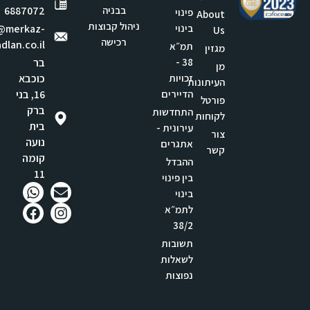
בבניה
6887072
פינוי
About
ניהול קבוצות
בינוי
e@merkaz-
Us
רכישה
dlan.co.il
תמ״א
מגזין
38 -
בר
מן
זכויות
כוכבא
העיתונות
הדיירים
16, בני
פורטל
ברק
התחדשות
לקוחות
בית
עירונית -
צור
נועה
אתגרים
קשר
קומה
ההבדל
11
בין פינוי
בינוי
לתמ״א
38/2
תשובות
לשאלות
נפוצות