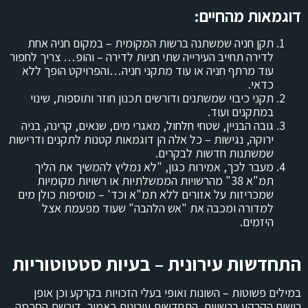
דוגמאות מהחיים
:
תקן חניה שמשתנה ברשות המקומית – במקום חניה אחת
לדירה תחייב העירייה שתי חניות לדירה – והופ… צריך לחפור
עוד מרתף חניה או עוד מתקני חניה…והפרויקט הופך ללא
כדאי.
תקני כיבוי שמשתנים ודורשים תכנון חוזר ותוספות, שינוי
במתקנים ועוד.
גובה הבניין, שטחי חלחול, מאגרי מים, שנאים, קרינה, בניה
ירוקה, נגישות – כל אלה הן דוגמאות קטנות לתקנים ודרישות
שמשתנות חדשות לבקרים.
מעבר לכך, אמירות כגון, "לא נמליץ להמשיך את הליך
תמ"א 38" מהרשויות הממשלתיות או רשויות מקומיות
שמכריזות על אזורים ללא תמ"א וכד' – מוסיפות כולן מים
למדורה ומכבה את "אש הלהבה" שעוד מפעמת אצל
היזמים.
התחדשות עירונית – בעיות סטטוטוריות
במילים פשוטות – השונות ואופי בעלי הזכויות בקרקע וכן אופן
רישום הקרקע ברשויות. התחדשות עירונית כאמור, דורשת הסכמה