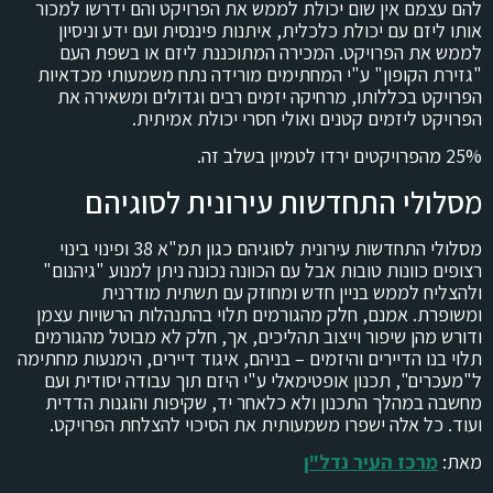
להם עצמם אין שום יכולת לממש את הפרויקט והם ידרשו למכור
אותו ליזם עם יכולת כלכלית, איתנות פיננסית ועם ידע וניסיון
לממש את הפרויקט. המכירה המתוכננת ליזם או בשפת העם
"גזירת הקופון" ע"י המחתימים מורידה נתח משמעותי מכדאיות
הפרויקט בכללותו, מרחיקה יזמים רבים וגדולים ומשאירה את
הפרויקט ליזמים קטנים ואולי חסרי יכולת אמיתית.
25% מהפרויקטים ירדו לטמיון בשלב זה.
מסלולי התחדשות עירונית לסוגיהם
מסלולי התחדשות עירונית לסוגיהם כגון תמ"א 38 ופינוי בינוי
רצופים כוונות טובות אבל עם הכוונה נכונה ניתן למנוע "גיהנום"
ולהצליח לממש בניין חדש ומחוזק עם תשתית מודרנית
ומשופרת.
אמנם, חלק מהגורמים תלוי בהתנהלות הרשויות עצמן
ודורש מהן שיפור וייצוב תהליכים, אך, חלק לא מבוטל מהגורמים
תלוי בנו הדיירים והיזמים – בניהם, איגוד דיירים, הימנעות מחתימה
ל"מעכרים", תכנון אופטימאלי ע"י היזם תוך עבודה יסודית ועם
מחשבה במהלך התכנון ולא כלאחר יד, שקיפות והוגנות הדדית
ועוד. כל אלה ישפרו משמעותית את הסיכוי להצלחת הפרויקט.
מאת:
מרכז העיר נדל"ן