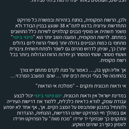
ולכן, הרשות המקומית, בוחנת בזהירות ובמשורה כל פרויקט
התחדשות עירונית בדגש לתמ"א 38 שנוגע בבניין הבודד ולא
משפר תשתית או מוסיף מבנים קהלתיים לשירות כלל התושבים
במתחם. לרשות המקומית, המענה הטוב יותר הוא "
פינוי בינוי
"
מתחמי בו כמות הבניינים גדולה יותר (ושולי הרווח ליזם גדולים
יותר) כך, שניתן לדרוש מהיזם גם לשפר ולפתח תשתית ציבורית
ושטחי מסחר. שטחי המסחר הן יחידות הרווח הגדולות ביותר בכל
רשות מקומית.
אך אליה וקוץ בה,… כאמור על מנת לקדם מתחם יש צורך
בהחתמה של בעלי זכויות רבים יותר… שהם המעכב המרכזי…
אי ודאות תכנונית ותקנים – "ממלכת אי הודאות"
במדינת ישראל אין ודאות תכנונית.
יזם פינוי בינוי
יכול לבצע
עבודת עומק, לוודא כדאיות כלכלית, ללמוד את דרישות העירייה
ולהתחיל בתכנון שמתבסס על המצב הקיים. אך, אף אחד לא יופתע
אם במהלך חיי הפרויקט ישתנו הדרישות, ההנחיות, ההגדרות
והתקנים כך שבהינף יד יורידו "מכת מוות" על הפרויקט ויורידו
לטמיון כסף רב שהיזם השקיע.