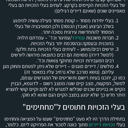
של בעלי הזכויות הקיימים בקרקע. לעתים בעלי הזכויות הם בעלי
מאפיינים שונים (שאינם דיירים רגילים):
בעלי יחידות מסחר – קומת מסחר פעילה עשויה להיפגע
בשלב הביצוע (אובדן הכנסה) ולכן המוטיבציה של בעלי
המסחר להתחדשות עירונית נמוכה יותר.
חברות משכנות
עמידר
/עמיגור וכד' – עמדתם תלויה
בתוכנית ובעסקה ובהסכמת יתר בעלי הזכויות.
יורשים רבים/מושע – לעיתים בעלי הזכויות בתת חלקה
(למשל דירה) מסוימת הם רבים כתוצאה מירושה ליורשים
רבים המעבירות זכויות מתוקף צוואות וכד'.
פולשים / דיירים מוגנים – דיירים שלא ניתן לפנותם והחוק מגן
עליהם. (נושא מורכב שלא נרחיב עליו במאמר זה)
כמו כן, יתכנו בעיות רישום ותשריטים של המגרשים עצמם,
למשל, הפקעות, מצב קיים שונה ממצב רשום – לדוגמא, הבניין
הקיים או בניינים שכנים שפלשו למגרש לא להם וקיים קושי להוציא
היתר חדש כך שלא יפגע במצב הקיים הגם שהוא לא חוקי.
בעלי הזכויות חתומים ל"מחתימים"
בתחילת הדרך היו לא מעט "מחתימים" שעטו על המציאה והחתימו
בעלי
זכויות דיירים
מתוך כוונה למכור את הפרויקט ליזם. כלומר,