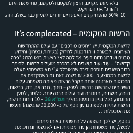
בלא מעט מקרים, הרצון למקסם ולמקסם, מתיש את היזם
ו"הורג" את הפרויקט.
50% מהפרויקטים האפשריים יורדים לטמיון כבר בשלב הזה.
הרשות המקומית – It's complecated
לרשות המקומית יש "יחסים מורכבים" עם עולם ההתחדשות
העירונית. לכאורה זו הזדמנות לחיזוק (בטיחות ובטחון) וחידוש
מבנים ושדרוג חזות העיר. אז למה לא? ראשית בואו נהרוג "פרה
קדושה" – עוד ועוד תושבים לא בהכרח מועילים לרשות. להיפך.
ברוב הישובים תוספת דירה שתאוכלס ע"י תא משפחתי תעלה
לרשות בממוצע כ- 3000 ₪ בשנה. זאת גם כשמקזזים את
ההכנסות מארנונה אותה תקבל הרשות מאותה משפחה. עלות
השירותים שהרשות נדרשת לספק – חינוך, תברואה, דת, בריאות,
רווחה, תשתית, תחבורה ועוד עולים הרבה יותר. כלומר, למען
הדוגמה, בכל בניין בו נוספו בהליך
תמ"א 38
– 10 דירות חדשות,
הרשות עתידה לספוג גרעון נוסף של כ- 30,000 ₪ בשנה! ותעשו
את המכפלות….
בנוסף, יש לכך השפעה על התשתית באותו מתחם.
למשל, עוד משפחות הן עוד מכוניות ואם לא נשפר ונרחיב את
הכבישים, העומסים באזור יעלו לרמות בלתי סבירות.